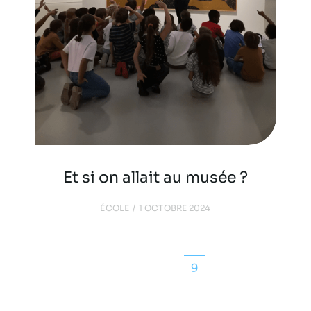
Et si on allait au musée ?
ÉCOLE
1 OCTOBRE 2024
←
1
…
7
8
9
10
11
…
15
→