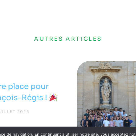
AUTRES ARTICLES
e place pour
nçois-Régis !
UILLET 2026
nce de navigation. En continuant à utiliser notre site, vous acceptez no