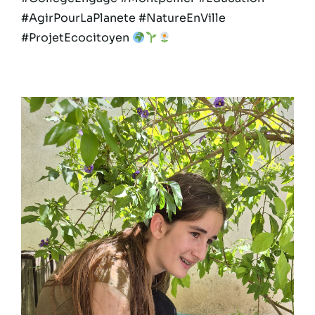
#AgirPourLaPlanete #NatureEnVille
#ProjetEcocitoyen